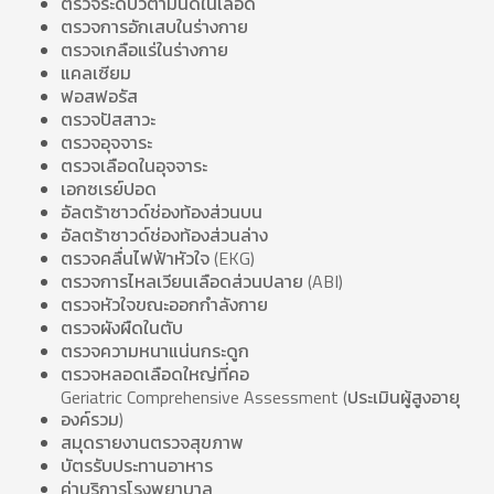
ตรวจระดับวิตามินดีในเลือด
ตรวจการอักเสบในร่างกาย
ตรวจเกลือแร่ในร่างกาย
แคลเซียม
ฟอสฟอรัส
ตรวจปัสสาวะ
ตรวจอุจจาระ
ตรวจเลือดในอุจจาระ
เอกซเรย์ปอด
อัลตร้าซาวด์ช่องท้องส่วนบน
อัลตร้าซาวด์ช่องท้องส่วนล่าง
ตรวจคลื่นไฟฟ้าหัวใจ (EKG)
ตรวจการไหลเวียนเลือดส่วนปลาย (ABI)
ตรวจหัวใจขณะออกกำลังกาย
ตรวจผังผืดในตับ
ตรวจความหนาแน่นกระดูก
ตรวจหลอดเลือดใหญ่ที่คอ
Geriatric Comprehensive Assessment (ประเมินผู้สูงอายุ
องค์รวม)
สมุดรายงานตรวจสุขภาพ
บัตรรับประทานอาหาร
ค่าบริการโรงพยาบาล